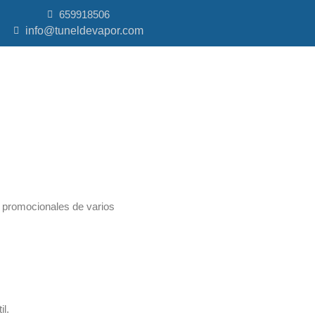
659918506
info@tuneldevapor.com
ks promocionales de varios
il.