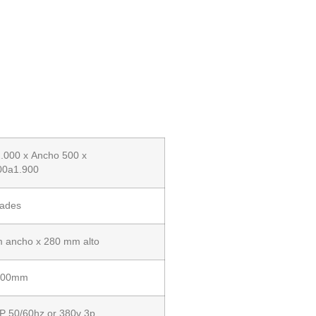
.000 x Ancho 500 x
400a1.900
dades
 ancho x 280 mm alto
200mm
P 50/60hz or 380v 3p